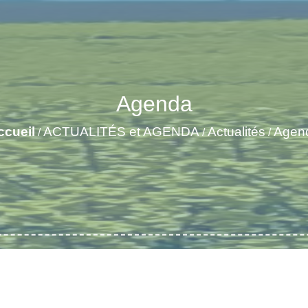
Agenda
ccueil
ACTUALITÉS et AGENDA
Actualités
Agen
/
/
/