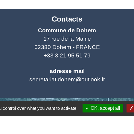
Contacts
Commune de Dohem
17 rue de la Mairie
62380 Dohem - FRANCE
+33 3 21 95 51 79
adresse mail
secretariat.dohem@outlook.fr
 control over what you want to activate
OK, accept all
tique de confidentialité
-
Accessibilité
-
Plan du site
Site créé en partenariat avec Réseau des Communes