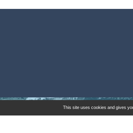
This site uses cookies and gives you
Mentions légales
-
Poli