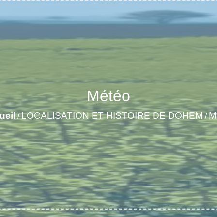
Météo
ueil
LOCALISATION ET HISTOIRE DE DOHEM
M
/
/