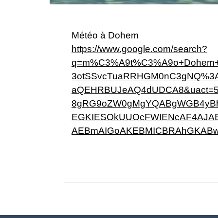
Météo à Dohem
https://www.google.com/search?
q=m%C3%A9t%C3%A9o+Dohem+&s
3otSSvcTuaRRHGM0nC3gNQ%3A1
aQEHRBUJeAQ4dUDCA8&uact=5
8gRG9oZW0gMgYQABgWGB4yBh
EGKIESOkUUOcFWIENcAF4AJA
AEBmAIGoAKEBMICBRAhGKABwgI