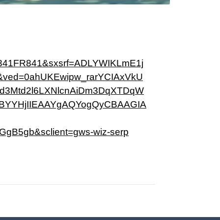
841FR841&sxsrf=ADLYWIKLmE1j
ved=0ahUKEwipw_rarYCIAxVkU
3Mtd2l6LXNlcnAiDm3DqXTDqW
YYHjIIEAAYgAQYogQyCBAAGIA
gb&sclient=gws-wiz-serp