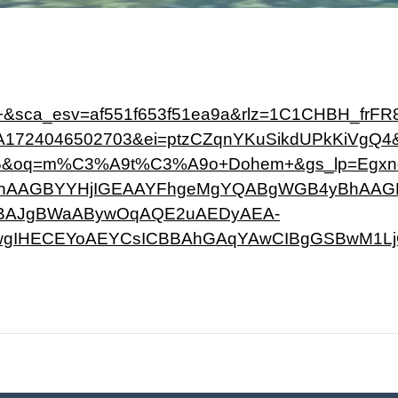
ca_esv=af551f653f51ea9a&rlz=1C1CHBH_frFR
724046502703&ei=ptzCZqnYKuSikdUPkKiVgQ4&
&oq=m%C3%A9t%C3%A9o+Dohem+&gs_lp=Egxnd
AAGBYYHjIGEAAYFhgeMgYQABgWGB4yBhAAGB
BAJgBWaABywOqAQE2uAEDyAEA-
HECEYoAEYCsICBBAhGAqYAwCIBgGSBwM1LjGgB5