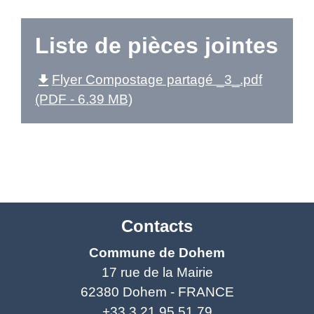
Liste de pièces jointes
file_download
Flyer Compostage partagé _3_.pdf
(PDF - 6.39 MB)
Contacts
Commune de Dohem
17 rue de la Mairie
62380 Dohem - FRANCE
+33 3 21 95 51 79