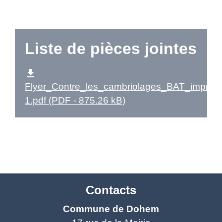
Liste de pièces jointes
file_download
Flyer_Contre_les_cambriolages_BAT_impress
1.pdf (PDF - 875.26 kB)
Contacts
Commune de Dohem