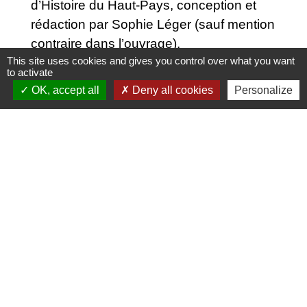
d’Histoire du Haut-Pays, conception et
rédaction par Sophie Léger (sauf mention
contraire dans l’ouvrage).
This site uses cookies and gives you control over what you want
to activate
Comité d’Histoire du Haut-Pays 23 rue
OK, accept all
Deny all cookies
Personalize
Jonnart 62560 Fauquembergues,
http://www.histoirehautpays.com/
Contacts
Commune de Dohem